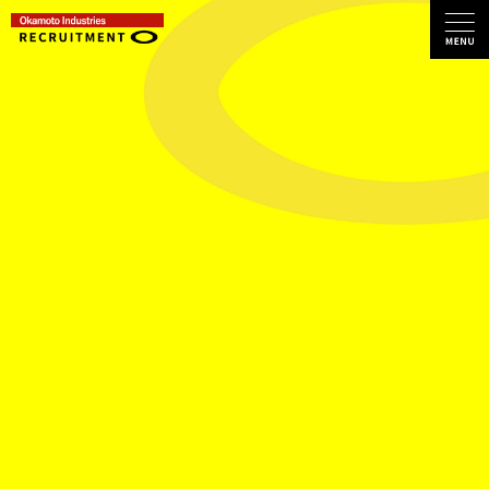
TOP
トップページ
ABOUT
US
岡本工業のこと
岡本工業ができるまで
事業の流れとポイント
キーワードで知る岡本工業
ABOUT
PEOPLE
岡本工業の人
インタビュー01/菊池 健児